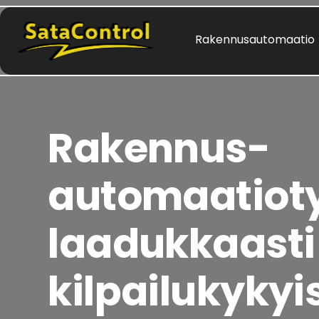
Rakennusautomaatio
Rakennus-
automaatiot
laadukkaasti
kilpailukykyi