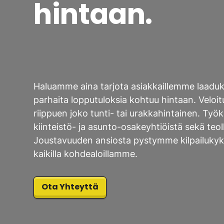
hintaan.
Haluamme aina tarjota asiakkaillemme laaduka
parhaita lopputuloksia kohtuu hintaan. Veloi
riippuen joko tunti- tai urakkahintainen. Ty
kiinteistö- ja asunto-osakeyhtiöistä sekä teol
Joustavuuden ansiosta pystymme kilpailukyk
kaikilla kohdealoillamme.
Ota Yhteyttä