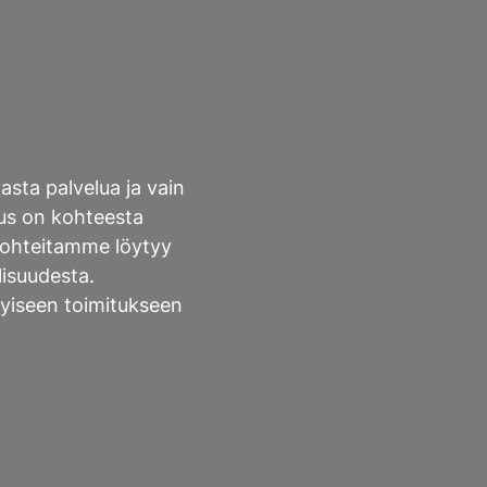
sta palvelua ja vain
tus on kohteesta
ökohteitamme löytyy
lisuudesta.
yiseen toimitukseen