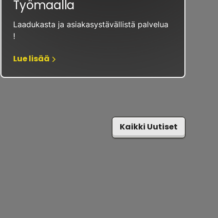
Työmaalla
Laadukasta ja asiakasystävällistä palvelua
!
Lue lisää
Kaikki Uutiset