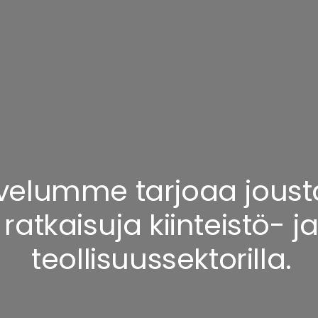
velumme tarjoaa joust
ratkaisuja kiinteistö- j
teollisuussektorilla.