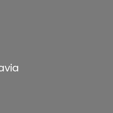
avia
a