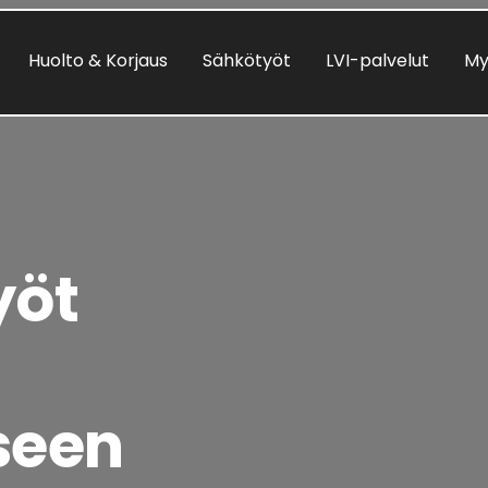
Huolto & Korjaus
Sähkötyöt
LVI-palvelut
My
yöt
seen